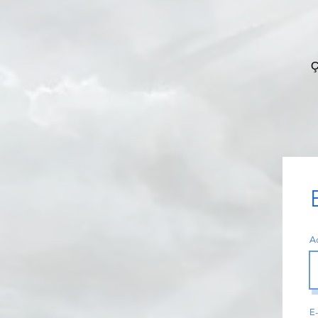
Ç
A
E