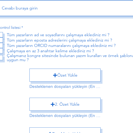
Z
ontrol listesi
*
o
Tüm yazarların ad ve soyadlarını çalışmaya eklediniz mi ?
r
u
Tüm yazarların eposta adreslerini çalışmaya eklediniz mi ?
n
Tüm yazarların ORCID numaralarını çalışmaya eklediniz mi ?
l
Çalışmaya en az 3 anahtar kelime eklediniz mi ?
u
Çalışmanız kongre sitesinde bulunan yazım kuralları ve örnek şablon
uygun mu ?
Özet Yükle
Desteklenen dosyaları yükleyin (En fazla 15 MB)
2. Özet Yükle
Desteklenen dosyaları yükleyin (En fazla 15 MB)