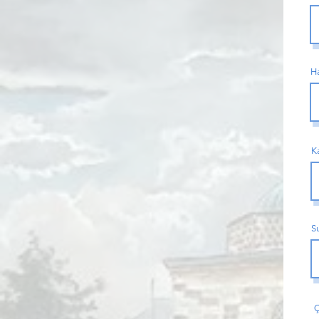
Ha
Ka
S
Ç